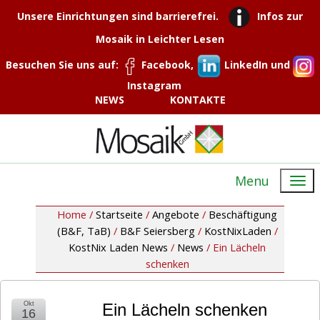
Unsere Einrichtungen sind barrierefrei.
Infos zur
Mosaik in Leichter Lesen
Besuchen Sie uns auf:
Facebook,
LinkedIn und
Instagram
NEWS
KONTAKTE
Menu
Home /
Startseite
/
Angebote
/
Beschäftigung
(B&F, TaB)
/
B&F Seiersberg
/
KostNixLaden
/
KostNix Laden News
/
News
/
Ein Lächeln
schenken
Okt
Ein Lächeln schenken
16