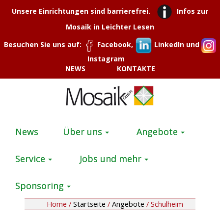
Unsere Einrichtungen sind barrierefrei.
Infos zur
Mosaik in Leichter Lesen
Besuchen Sie uns auf:
Facebook,
LinkedIn und
Instagram
NEWS
KONTAKTE
News
Über uns
Angebote
Service
Jobs und mehr
Sponsoring
Home /
Startseite
/
Angebote
/
Schulheim