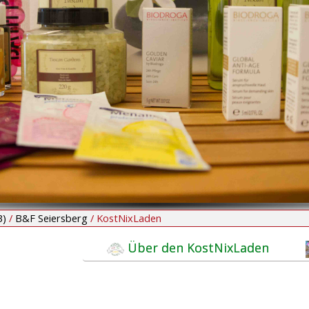
B)
/
B&F Seiersberg
/
KostNixLaden
Über den KostNixLaden