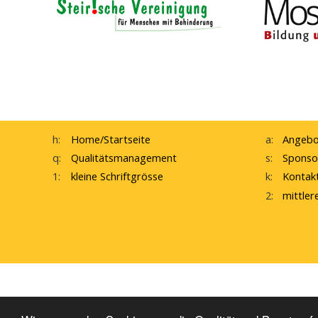
h:
Home
/Startseite
a:
Angebo
q:
Qualitätsmanagement
s:
Sponso
1:
kleine Schriftgrösse
k:
Kontak
2:
mittler
interne Startseite
W