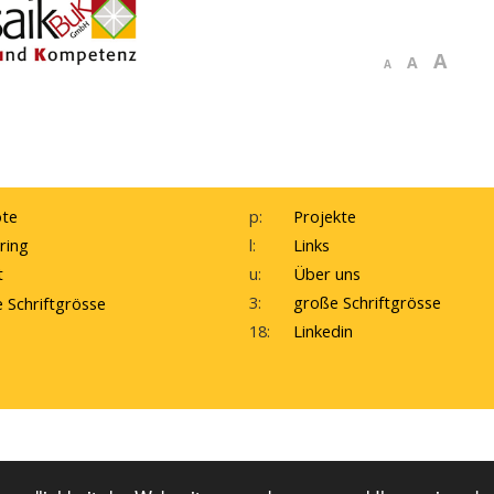
A
A
A
te
p:
Projekte
ring
l:
Links
t
u:
Über uns
3:
große Schriftgrösse
e Schriftgrösse
18:
Linkedin
ebDesign by WebErfolg
Kontakte
Impressum
H