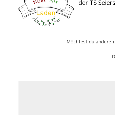
der
TS Seier
Möchtest du anderen L
D