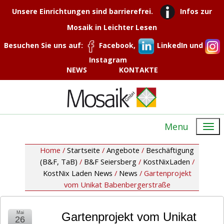
Unsere Einrichtungen sind barrierefrei.
Infos zur
Mosaik in Leichter Lesen
Besuchen Sie uns auf:
Facebook,
LinkedIn und
Instagram
NEWS
KONTAKTE
Menu
Home /
Startseite
/
Angebote
/
Beschäftigung
(B&F, TaB)
/
B&F Seiersberg
/
KostNixLaden
/
KostNix Laden News
/
News
/
Gartenprojekt
vom Unikat Babenbergerstraße
Mai
Gartenprojekt vom Unikat
26