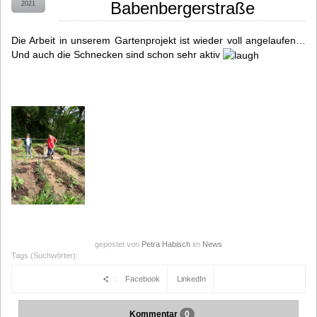
Babenbergerstraße
2021
Die Arbeit in unserem Gartenprojekt ist wieder voll angelaufen…
Und auch die Schnecken sind schon sehr aktiv
gepostet von
Petra Habisch
im
News
Tags (Suchwörter):
:
Facebook
LinkedIn
Kommentar
0