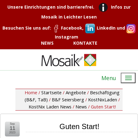
Unsere Einrichtungen sind barrierefrei.
Infos zur
Mosaik in Leichter Lesen
Besuchen Sie uns auf:
Facebook,
LinkedIn und
Instagram
NEWS
KONTAKTE
Menu
Home /
Startseite
/
Angebote
/
Beschäftigung
(B&F, TaB)
/
B&F Seiersberg
/
KostNixLaden
/
KostNix Laden News
/
News
/
Guten Start!
Sep
Guten Start!
11
2023