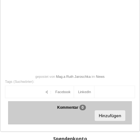
gepostet von
Mag.a Ruth Jaroschka
im
News
Tags (Suchwörter):
:
Facebook
LinkedIn
Kommentar
0
Hinzufügen
Spendenkonto