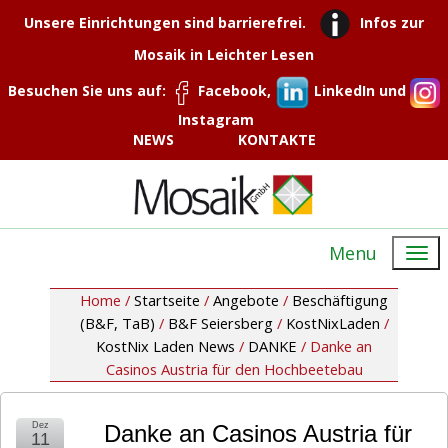
Unsere Einrichtungen sind barrierefrei.
Infos zur
Mosaik in Leichter Lesen
Besuchen Sie uns auf:
Facebook,
LinkedIn und
Instagram
NEWS
KONTAKTE
Menu
Home /
Startseite
/
Angebote
/
Beschäftigung
(B&F, TaB)
/
B&F Seiersberg
/
KostNixLaden
/
KostNix Laden News
/
DANKE
/
Danke an
Casinos Austria für den Hochbeetebau
Dez
Danke an Casinos Austria für
11