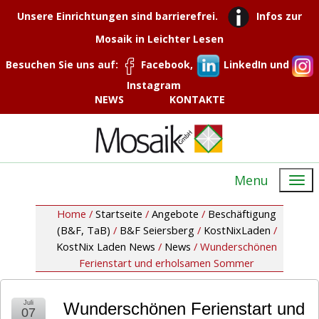
Unsere Einrichtungen sind barrierefrei.
Infos zur
Mosaik in Leichter Lesen
Besuchen Sie uns auf:
Facebook,
LinkedIn und
Instagram
NEWS
KONTAKTE
Menu
Home /
Startseite
/
Angebote
/
Beschäftigung
(B&F, TaB)
/
B&F Seiersberg
/
KostNixLaden
/
KostNix Laden News
/
News
/
Wunderschönen
Ferienstart und erholsamen Sommer
Juli
Wunderschönen Ferienstart und
07