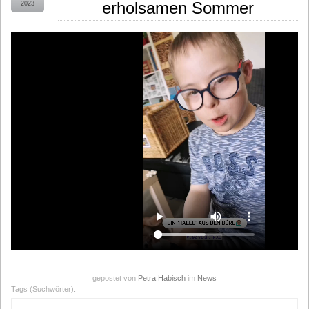
erholsamen Sommer
2023
gepostet von
Petra Habisch
im
News
Tags (Suchwörter):