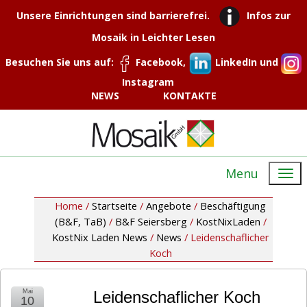
Unsere Einrichtungen sind barrierefrei.
Infos zur
Mosaik in Leichter Lesen
Besuchen Sie uns auf:
Facebook,
LinkedIn und
Instagram
NEWS
KONTAKTE
Menu
Home /
Startseite
/
Angebote
/
Beschäftigung
(B&F, TaB)
/
B&F Seiersberg
/
KostNixLaden
/
KostNix Laden News
/
News
/
Leidenschaflicher
Koch
Mai
Leidenschaflicher Koch
10