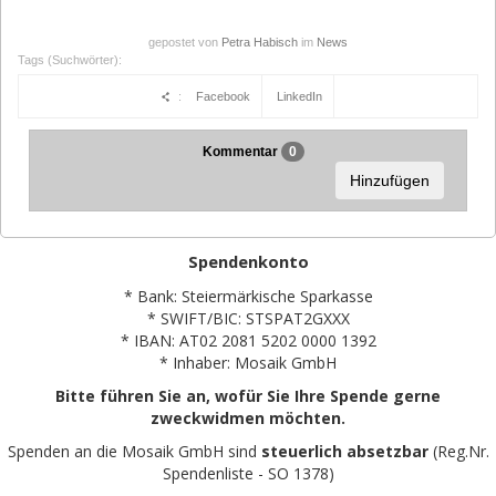
gepostet von
Petra Habisch
im
News
Tags (Suchwörter):
:
Facebook
LinkedIn
Kommentar
0
Hinzufügen
Spendenkonto
* Bank: Steiermärkische Sparkasse
* SWIFT/BIC: STSPAT2GXXX
* IBAN: AT02 2081 5202 0000 1392
* Inhaber: Mosaik GmbH
Bitte führen Sie an, wofür Sie Ihre Spende gerne
zweckwidmen möchten.
Spenden an die Mosaik GmbH sind
steuerlich absetzbar
(Reg.Nr.
Spendenliste - SO 1378)