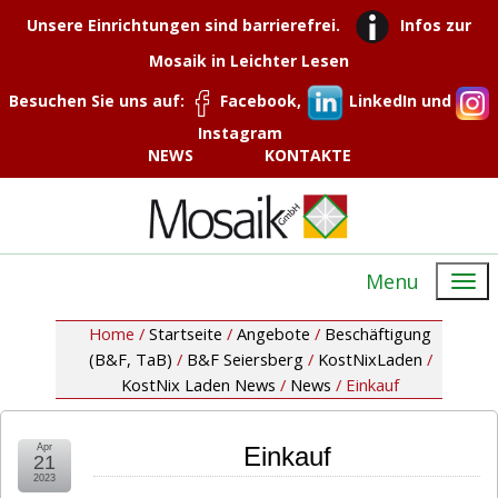
Unsere Einrichtungen sind barrierefrei.
Infos zur
Mosaik in Leichter Lesen
Besuchen Sie uns auf:
Facebook,
LinkedIn und
Instagram
NEWS
KONTAKTE
Menu
Home /
Startseite
/
Angebote
/
Beschäftigung
(B&F, TaB)
/
B&F Seiersberg
/
KostNixLaden
/
KostNix Laden News
/
News
/
Einkauf
Apr
Einkauf
21
2023