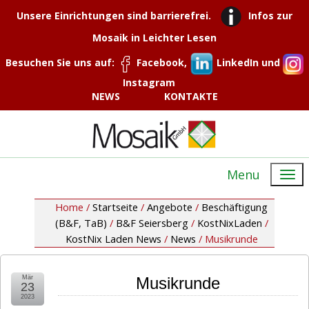
Unsere Einrichtungen sind barrierefrei.
Infos zur
Mosaik in Leichter Lesen
Besuchen Sie uns auf:
Facebook,
LinkedIn und
Instagram
NEWS
KONTAKTE
Menu
Home /
Startseite
/
Angebote
/
Beschäftigung
(B&F, TaB)
/
B&F Seiersberg
/
KostNixLaden
/
KostNix Laden News
/
News
/
Musikrunde
Mär
Musikrunde
23
2023