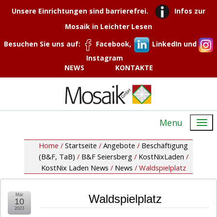
Unsere Einrichtungen sind barrierefrei.
Infos zur
Mosaik in Leichter Lesen
Besuchen Sie uns auf:
Facebook,
LinkedIn und
Instagram
NEWS
KONTAKTE
Menu
Home /
Startseite
/
Angebote
/
Beschäftigung
(B&F, TaB)
/
B&F Seiersberg
/
KostNixLaden
/
KostNix Laden News
/
News
/
Waldspielplatz
Mär
Waldspielplatz
10
2023