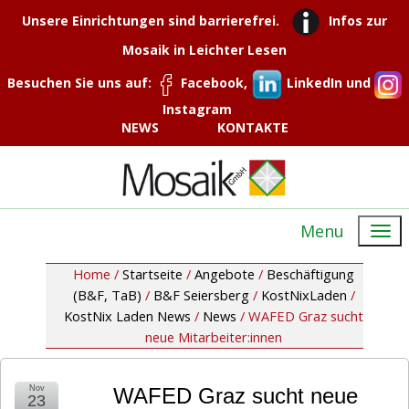
Unsere Einrichtungen sind barrierefrei.
Infos zur
Mosaik in Leichter Lesen
Besuchen Sie uns auf:
Facebook,
LinkedIn und
Instagram
NEWS
KONTAKTE
Menu
Home /
Startseite
/
Angebote
/
Beschäftigung
(B&F, TaB)
/
B&F Seiersberg
/
KostNixLaden
/
KostNix Laden News
/
News
/
WAFED Graz sucht
neue Mitarbeiter:innen
Nov
WAFED Graz sucht neue
23