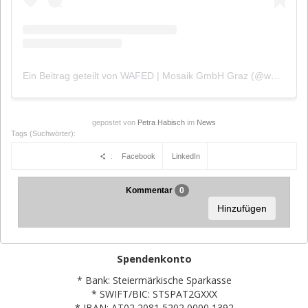
Ein Beitrag geteilt von WAFED | Mosaik GmbH Graz (@wafed_graz)
gepostet von
Petra Habisch
im
News
Tags (Suchwörter):
:
Facebook
LinkedIn
Kommentar
0
Hinzufügen
Spendenkonto
* Bank: Steiermärkische Sparkasse
* SWIFT/BIC: STSPAT2GXXX
* IBAN: AT02 2081 5202 0000 1392