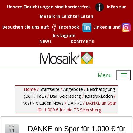
Unsere Einrichtungen sind barrierefrei.
Infos zur
Mosaik in Leichter Lesen
Besuchen Sie uns auf:
Facebook,
LinkedIn und
Instagram
NEWS
KONTAKTE
Menu
Home /
Startseite
/
Angebote
/
Beschäftigung
(B&F, TaB)
/
B&F Seiersberg
/
KostNixLaden
/
KostNix Laden News
/
DANKE
/
DANKE an Spar
für 1.000 € für die TS Seiersberg
Nov
DANKE an Spar für 1.000 € für
11