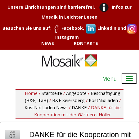
Unsere Einrichtungen sind barrierefrei.
Infos zur
Mosaik in Leichter Lesen
Besuchen Sie uns auf:
Facebook,
LinkedIn und
Instagram
NEWS
KONTAKTE
Menu
Home /
Startseite
/
Angebote
/
Beschäftigung
(B&F, TaB)
/
B&F Seiersberg
/
KostNixLaden
/
KostNix Laden News
/
DANKE
/
DANKE für die
Kooperation mit der Gärtnerei Höller
Juli
DANKE für die Kooperation mit
02