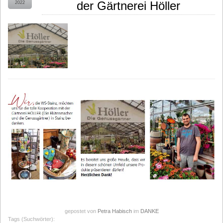
der Gärtnerei Höller
2022
gepostet von
Petra Habisch
im
DANKE
Tags (Suchwörter):