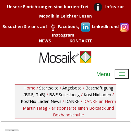
Unsere Einrichtungen sind barrierefrei.
Infos zur
Mosaik in Leichter Lesen
Besuchen Sie uns auf:
Facebook,
LinkedIn und
Instagram
NEWS
KONTAKTE
Menu
Home /
Startseite
/
Angebote
/
Beschäftigung
(B&F, TaB)
/
B&F Seiersberg
/
KostNixLaden
/
KostNix Laden News
/
DANKE
/
DANKE an Herrn
Martin Haag - er sponserte einen Boxsack und
Boxhandschuhe
Dez