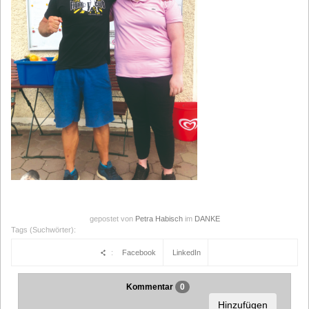
gepostet von
Petra Habisch
im
DANKE
Tags (Suchwörter):
:
Facebook
LinkedIn
Kommentar
0
Hinzufügen