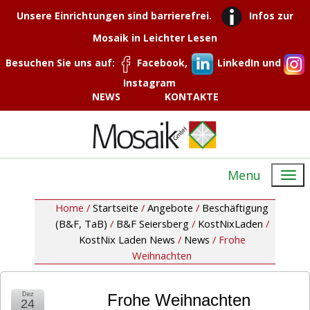
Unsere Einrichtungen sind barrierefrei.
Infos zur
Mosaik in Leichter Lesen
Besuchen Sie uns auf:
Facebook,
LinkedIn und
Instagram
NEWS
KONTAKTE
Menu
Home /
Startseite
/
Angebote
/
Beschäftigung
(B&F, TaB)
/
B&F Seiersberg
/
KostNixLaden
/
KostNix Laden News
/
News
/
Frohe
Weihnachten
Dez
Frohe Weihnachten
24