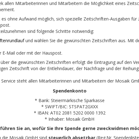
ek allen Mitarbeiterinnen und Mitarbeitern die Möglichkeit eines Zeit
nnement.
t es ohne Aufwand möglich, sich spezielle Zeitschriften-Ausgaben für
spost.
teilzunehmen sind folgende Schritte notwendig:
iftenrundlauf
und wählen Sie die gewünschten Zeitschriften aus. Mit d
r E-Mail oder mit der Hauspost.
r die gewünschten Zeitschriften erfolgt die Eintragung auf den Vertei
igen Zeitschrift von der Entlehndauer, der Nachfrage und der Reihung
 Service steht allen Mitarbeiterinnen und Mitarbeitern der Mosaik Gm
Spendenkonto
* Bank: Steiermärkische Sparkasse
* SWIFT/BIC: STSPAT2GXXX
* IBAN: AT02 2081 5202 0000 1392
* Inhaber: Mosaik GmbH
 führen Sie an, wofür Sie Ihre Spende gerne zweckwidmen mö
n die Mosaik GmbH sind
steuerlich absetzbar
(Reg.Nr. Spendenliste