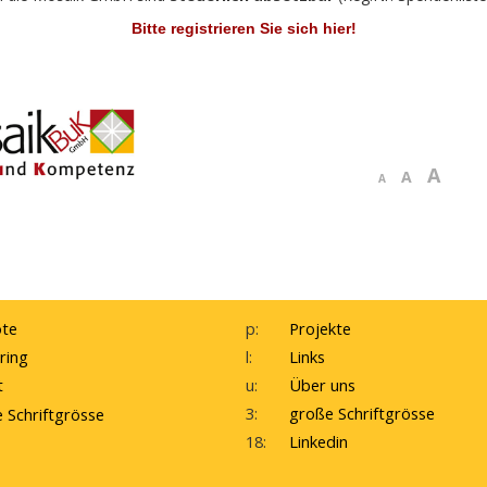
Bitte registrieren Sie sich hier!
A
A
A
te
p:
Projekte
ring
l:
Links
t
u:
Über uns
3:
große Schriftgrösse
e Schriftgrösse
18:
Linkedin