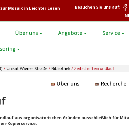
Besuchen Sie uns auf:
 zur Mosaik in Leichter Lesen
N
s
Über uns
Angebote
Service
soring
B)
/
Unikat Wiener Straße
/
Bibliothek
/
Zeitschriftenrundlauf
Über uns
Recherche
uf
undlauf aus organisatorischen Gründen ausschließlich für Mita
ten-Kopierservice.