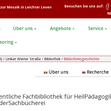
Besuchen Sie uns auf:
 zur Mosaik in Leichter Lesen
N
s
Über uns
Angebote
Service
soring
B)
/
Unikat Wiener Straße
/
Bibliothek
/
Bibliotheksgeschichte
Über uns
Recherche
ntliche Fachbibliothek für HeilPädagogi
erSachbücherei