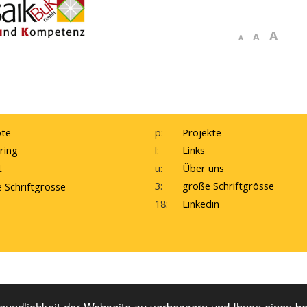
A
A
A
te
p:
Projekte
ring
l:
Links
t
u:
Über uns
3:
große Schriftgrösse
e Schriftgrösse
18:
Linkedin
ebDesign by WebErfolg
Kontakte
Impressum
H
eundlichkeit der Webseite zu verbessern und Ihnen einen b