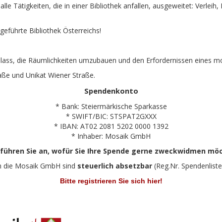
lle Tätigkeiten, die in einer Bibliothek anfallen, ausgeweitet: Verlei
 geführte Bibliothek Österreichs!
 Anlass, die Räumlichkeiten umzubauen und den Erfordernissen eines 
aße und Unikat Wiener Straße.
Spendenkonto
* Bank: Steiermärkische Sparkasse
* SWIFT/BIC: STSPAT2GXXX
* IBAN: AT02 2081 5202 0000 1392
* Inhaber: Mosaik GmbH
 führen Sie an, wofür Sie Ihre Spende gerne zweckwidmen mö
n die Mosaik GmbH sind
steuerlich absetzbar
(Reg.Nr. Spendenliste
Bitte registrieren Sie sich hier!