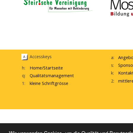
Accesskeys
a:
Angebo
s:
Sponso
h:
Home
/Startseite
k:
Kontak
q:
Qualitätsmanagement
2:
mittler
1:
kleine Schriftgrösse
interne Startseite
W
Wir verwenden Cookies, um die Qualität und Benutzerfr