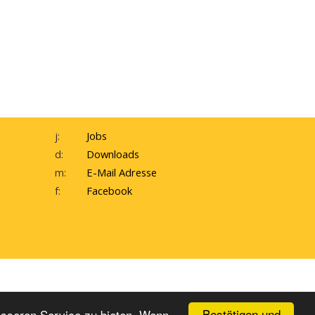
j:
Jobs
d:
Downloads
m:
E-Mail Adresse
f:
Facebook
inweisgeber-Meldesystem
Bestätigen und
esseren Service zu bieten. Wenn