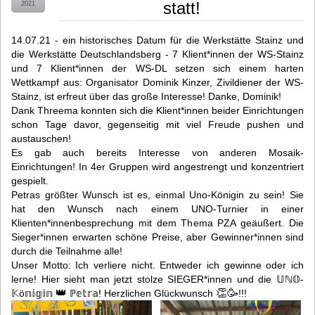
statt!
2021
14.07.21 - ein historisches Datum für die Werkstätte Stainz und
die Werkstätte Deutschlandsberg - 7 Klient*innen der WS-Stainz
und 7 Klient*innen der WS-DL setzen sich einem harten
Wettkampf aus:
Organisator Dominik Kinzer, Zivildiener der WS-
Stainz, ist erfreut über das große Interesse! Danke, Dominik!
Dank Threema konnten sich die Klient*innen beider Einrichtungen
schon Tage davor, gegenseitig mit viel Freude pushen und
austauschen!
Es gab auch bereits Interesse von anderen Mosaik-
Einrichtungen! In 4er Gruppen wird angestrengt und konzentriert
gespielt.
Petras größter Wunsch ist es, einmal Uno-Königin zu sein! Sie
hat den Wunsch nach einem UNO-Turnier in einer
Klienten*innenbesprechung mit dem Thema PZA geäußert. Die
Sieger*innen erwarten schöne Preise, aber Gewinner*innen sind
durch die Teilnahme alle!
Unser Motto: Ich verliere nicht. Entweder ich gewinne oder ich
lerne!
Hier sieht man jetzt stolze SIEGER*innen und die 𝕌ℕ𝕆-
👑
👏
🥳
𝕂ö𝕟𝕚𝕘𝕚𝕟
ℙ𝕖𝕥𝕣𝕒! Herzlichen Glückwunsch
!!!