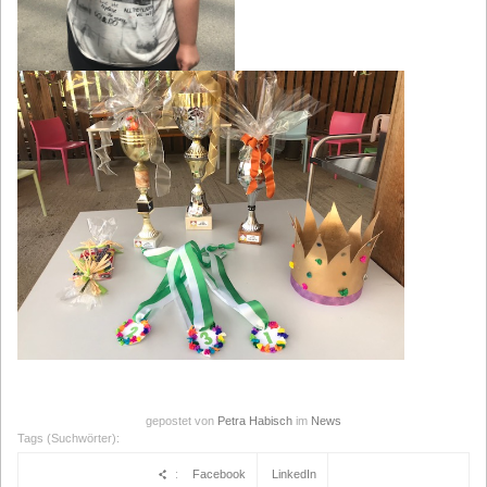
gepostet von
Petra Habisch
im
News
Tags (Suchwörter):
:
Facebook
LinkedIn