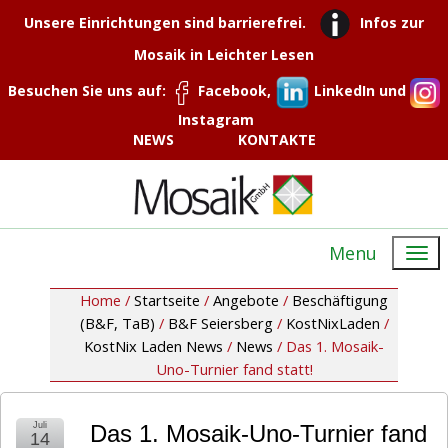
Unsere Einrichtungen sind barrierefrei.
Infos zur
Mosaik in Leichter Lesen
Besuchen Sie uns auf:
Facebook,
LinkedIn und
Instagram
NEWS
KONTAKTE
Menu
Home /
Startseite
/
Angebote
/
Beschäftigung
(B&F, TaB)
/
B&F Seiersberg
/
KostNixLaden
/
KostNix Laden News
/
News
/
Das 1. Mosaik-
Uno-Turnier fand statt!
Juli
Das 1. Mosaik-Uno-Turnier fand
14