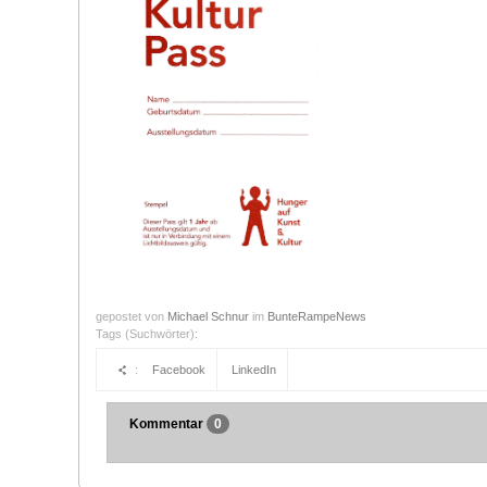
gepostet von
Michael Schnur
im
BunteRampeNews
Tags (Suchwörter):
:
Facebook
LinkedIn
Kommentar
0