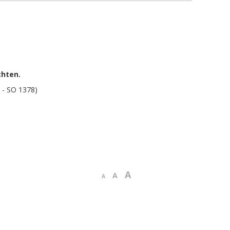
chten.
 - SO 1378)
A
A
A