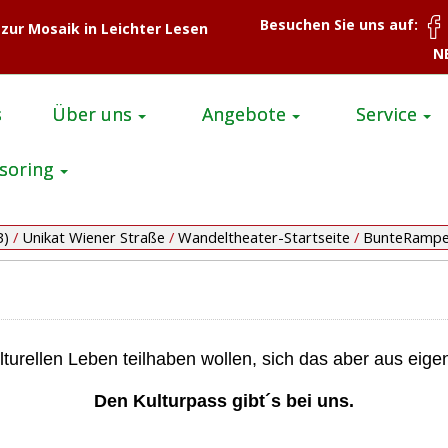
Besuchen Sie uns auf:
 zur Mosaik in Leichter Lesen
N
s
Über uns
Angebote
Service
soring
B)
/
Unikat Wiener Straße
/
Wandeltheater-Startseite
/
BunteRamp
turellen Leben teilhaben wollen, sich das aber aus eigene
Den Kulturpass gibt´s bei uns.