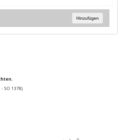
Hinzufügen
chten.
 - SO 1378)