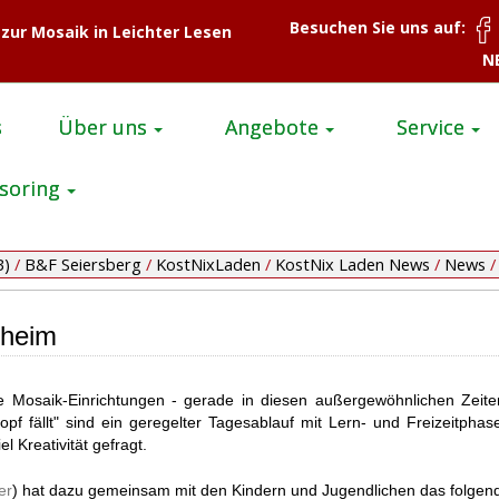
Besuchen Sie uns auf:
 zur Mosaik in Leichter Lesen
N
s
Über uns
Angebote
Service
soring
B)
/
B&F Seiersberg
/
KostNixLaden
/
KostNix Laden News
/
News
/
lheim
 Mosaik-Einrichtungen - gerade in diesen außergewöhnlichen Zeiten
pf fällt" sind ein geregelter Tagesablauf mit Lern- und Freizeitpha
 Kreativität gefragt.
er
) hat dazu gemeinsam mit den Kindern und Jugendlichen das folgend