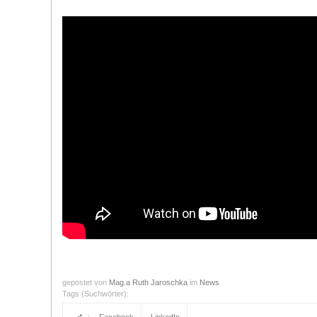
gepostet von
Mag.a Ruth Jaroschka
im
News
Tags (Suchwörter):