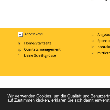
Accesskeys
a:
Angebo
s:
Sponso
h:
Home
/Startseite
k:
Kontak
q:
Qualitätsmanagement
2:
mittler
1:
kleine Schriftgrösse
interne Startseite
W
Wir verwenden Cookies, um die Qualität und Benutzerfr
auf Zustimmen klicken, erklären Sie sich damit einvers