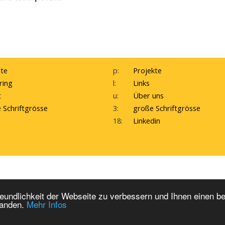
te
p:
Projekte
ring
l:
Links
t
u:
Über uns
e Schriftgrösse
3:
große Schriftgrösse
18:
Linkedin
ebDesign by WebErfolg
Kontakte
Impressum
H
eundlichkeit der Webseite zu verbessern und Ihnen einen b
tanden.
Mehr Infos