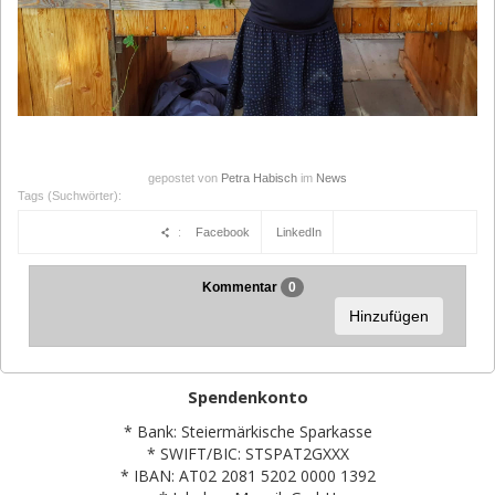
gepostet von
Petra Habisch
im
News
Tags (Suchwörter):
:
Facebook
LinkedIn
Kommentar
0
Hinzufügen
Spendenkonto
* Bank: Steiermärkische Sparkasse
* SWIFT/BIC: STSPAT2GXXX
* IBAN: AT02 2081 5202 0000 1392