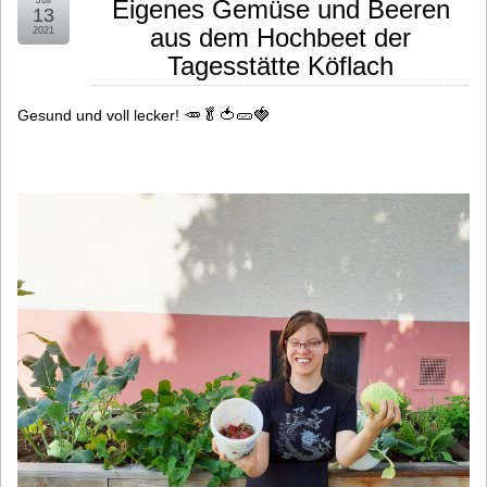
Eigenes Gemüse und Beeren
13
aus dem Hochbeet der
2021
Tagesstätte Köflach
🥕
🥬
🍅
🥒
🍓
Gesund und voll lecker!