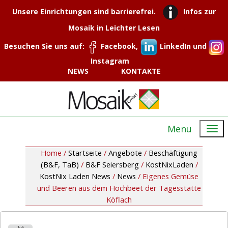
Unsere Einrichtungen sind barrierefrei.
Infos zur
Mosaik in Leichter Lesen
Besuchen Sie uns auf:
Facebook,
LinkedIn und
Instagram
NEWS
KONTAKTE
Menu
Home /
Startseite
/
Angebote
/
Beschäftigung
(B&F, TaB)
/
B&F Seiersberg
/
KostNixLaden
/
KostNix Laden News
/
News
/
Eigenes Gemüse
und Beeren aus dem Hochbeet der Tagesstätte
Köflach
Juli