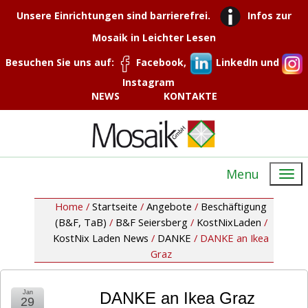
Unsere Einrichtungen sind barrierefrei.
Infos zur
Mosaik in Leichter Lesen
Besuchen Sie uns auf:
Facebook,
LinkedIn und
Instagram
NEWS
KONTAKTE
Menu
Home /
Startseite
/
Angebote
/
Beschäftigung
(B&F, TaB)
/
B&F Seiersberg
/
KostNixLaden
/
KostNix Laden News
/
DANKE
/
DANKE an Ikea
Graz
Jan
DANKE an Ikea Graz
29