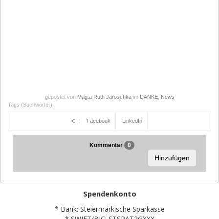
gepostet von
Mag.a Ruth Jaroschka
im
DANKE
,
News
Tags (Suchwörter):
:
Facebook
LinkedIn
Kommentar
0
Hinzufügen
Spendenkonto
* Bank: Steiermärkische Sparkasse
* SWIFT/BIC: STSPAT2GXXX