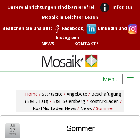
Unsere Einrichtungen sind barrierefrei.
Infos zur
Mosaik in Leichter Lesen
Besuchen Sie uns auf:
Facebook,
LinkedIn und
Instagram
NEWS
KONTAKTE
Menu
Home /
Startseite
/
Angebote
/
Beschäftigung
(B&F, TaB)
/
B&F Seiersberg
/
KostNixLaden
/
KostNix Laden News
/
News
/
Sommer
Juli
Sommer
17
2023