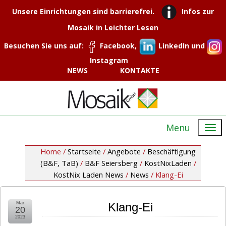
Unsere Einrichtungen sind barrierefrei.
Infos zur
Mosaik in Leichter Lesen
Besuchen Sie uns auf:
Facebook,
LinkedIn und
Instagram
NEWS
KONTAKTE
Menu
Home /
Startseite
/
Angebote
/
Beschäftigung
(B&F, TaB)
/
B&F Seiersberg
/
KostNixLaden
/
KostNix Laden News
/
News
/
Klang-Ei
Mär
Klang-Ei
20
2023