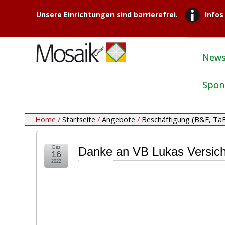
Unsere Einrichtungen sind barrierefrei.
Infos
New
Spon
Home /
Startseite
/
Angebote
/
Beschäftigung (B&F, Ta
Dez
Danke an VB Lukas Versi
16
2022