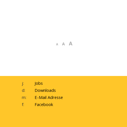
A
A
A
j:
Jobs
d:
Downloads
m:
E-Mail Adresse
f:
Facebook