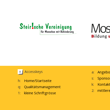
Accesskeys
a:
Angebo
s:
Sponso
h:
Home
/Startseite
k:
Kontak
q:
Qualitätsmanagement
2:
mittler
1:
kleine Schriftgrösse