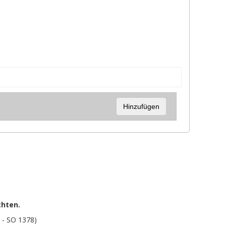
Hinzufügen
chten.
 - SO 1378)