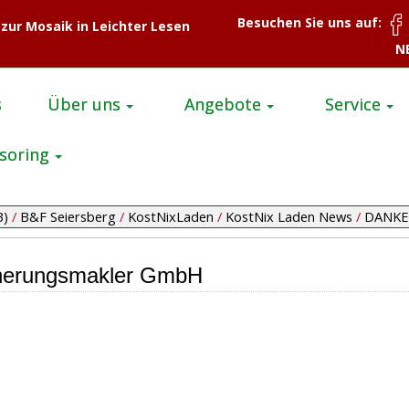
Besuchen Sie uns auf:
 zur Mosaik in Leichter Lesen
N
s
Über uns
Angebote
Service
soring
B)
/
B&F Seiersberg
/
KostNixLaden
/
KostNix Laden News
/
DANKE
cherungsmakler GmbH