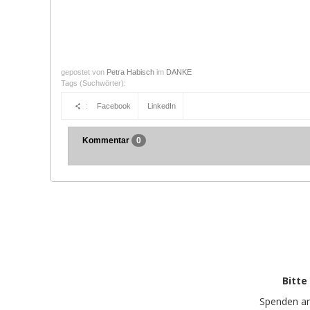
gepostet von
Petra Habisch
im
DANKE
Tags (Suchwörter):
:
Facebook
LinkedIn
Kommentar
0
Bitte
Spenden a