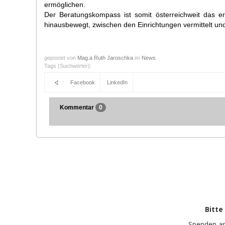
ermöglichen.
Der Beratungskompass ist somit österreichweit das er
hinausbewegt, zwischen den Einrichtungen vermittelt un
gepostet von
Mag.a Ruth Jaroschka
im
News
Tags (Suchwörter):
:
Facebook
LinkedIn
Kommentar
0
Bitte
Spenden a