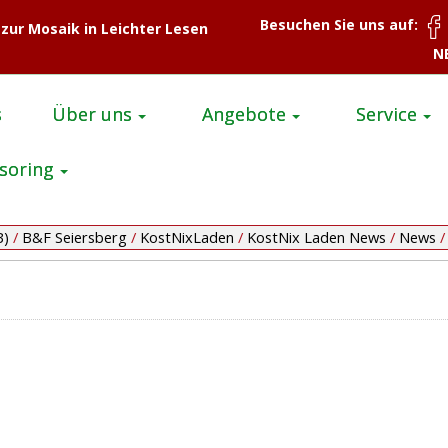
Besuchen Sie uns auf:
 zur Mosaik in Leichter Lesen
N
s
Über uns
Angebote
Service
soring
B)
/
B&F Seiersberg
/
KostNixLaden
/
KostNix Laden News
/
News
/