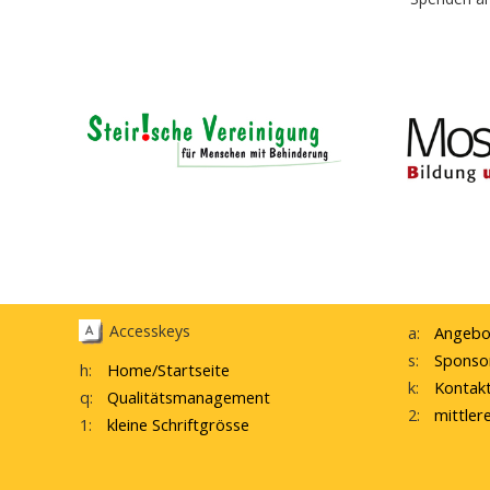
Accesskeys
a:
Angebo
s:
Sponso
h:
Home
/Startseite
k:
Kontak
q:
Qualitätsmanagement
2:
mittler
1:
kleine Schriftgrösse