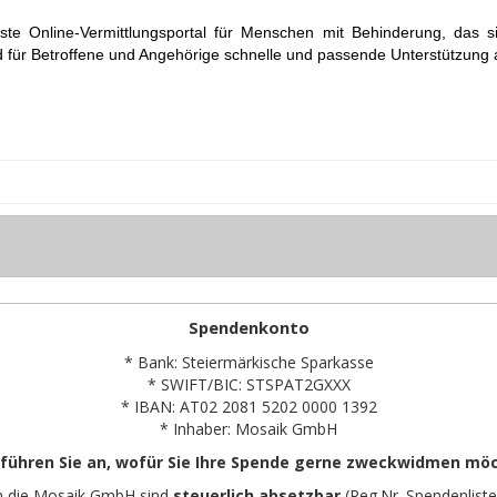
ste Online-Vermittlungsportal für Menschen mit Behinderung, das 
d für Betroffene und Angehörige schnelle und passende Unterstützung a
Spendenkonto
* Bank: Steiermärkische Sparkasse
* SWIFT/BIC: STSPAT2GXXX
* IBAN: AT02 2081 5202 0000 1392
* Inhaber: Mosaik GmbH
 führen Sie an, wofür Sie Ihre Spende gerne zweckwidmen mö
n die Mosaik GmbH sind
steuerlich absetzbar
(Reg.Nr. Spendenliste