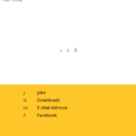
A
A
A
j:
Jobs
d:
Downloads
m:
E-Mail Adresse
f:
Facebook