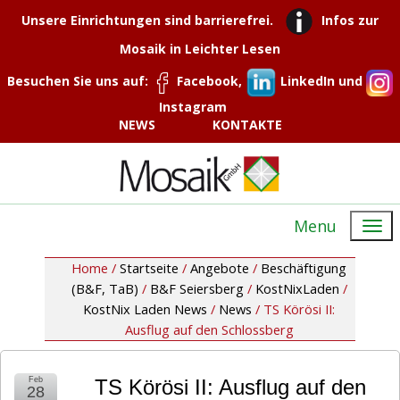
Unsere Einrichtungen sind barrierefrei.
Infos zur
Mosaik in Leichter Lesen
Besuchen Sie uns auf:
Facebook,
LinkedIn und
Instagram
NEWS
KONTAKTE
Menu
Home /
Startseite
/
Angebote
/
Beschäftigung
(B&F, TaB)
/
B&F Seiersberg
/
KostNixLaden
/
KostNix Laden News
/
News
/
TS Körösi II:
Ausflug auf den Schlossberg
Feb
TS Körösi II: Ausflug auf den
28