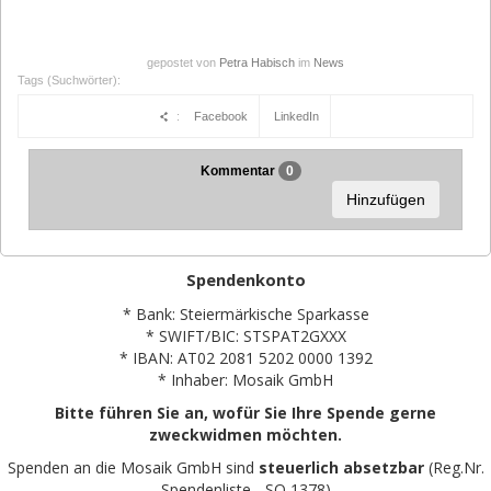
gepostet von
Petra Habisch
im
News
Tags (Suchwörter):
:
Facebook
LinkedIn
Kommentar
0
Hinzufügen
Spendenkonto
* Bank: Steiermärkische Sparkasse
* SWIFT/BIC: STSPAT2GXXX
* IBAN: AT02 2081 5202 0000 1392
* Inhaber: Mosaik GmbH
Bitte führen Sie an, wofür Sie Ihre Spende gerne
zweckwidmen möchten.
Spenden an die Mosaik GmbH sind
steuerlich absetzbar
(Reg.Nr.
Spendenliste - SO 1378)