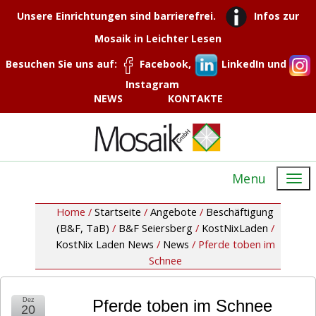
Unsere Einrichtungen sind barrierefrei.
Infos zur
Mosaik in Leichter Lesen
Besuchen Sie uns auf:
Facebook,
LinkedIn und
Instagram
NEWS
KONTAKTE
Menu
Home /
Startseite
/
Angebote
/
Beschäftigung
(B&F, TaB)
/
B&F Seiersberg
/
KostNixLaden
/
KostNix Laden News
/
News
/
Pferde toben im
Schnee
Dez
Pferde toben im Schnee
20