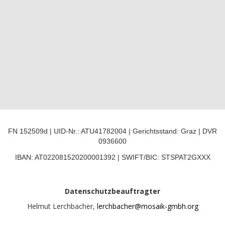
FN 152509d | UID-Nr.: ATU41782004 | Gerichtsstand: Graz | DVR
0936600
IBAN: AT022081520200001392 | SWIFT/BIC: STSPAT2GXXX
Datenschutzbeauftragter
Helmut Lerchbacher,
lerchbacher@mosaik-gmbh.org