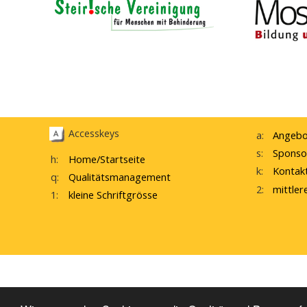
Accesskeys
a:
Angebo
s:
Sponso
h:
Home
/Startseite
k:
Kontak
q:
Qualitätsmanagement
2:
mittler
1:
kleine Schriftgrösse
interne Startseite
W