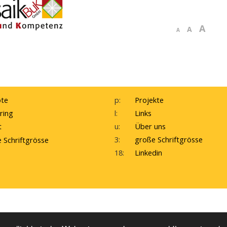
A
A
A
te
p:
Projekte
ring
l:
Links
t
u:
Über uns
3:
große Schriftgrösse
e Schriftgrösse
18:
Linkedin
ebDesign by WebErfolg
Kontakte
Impressum
H