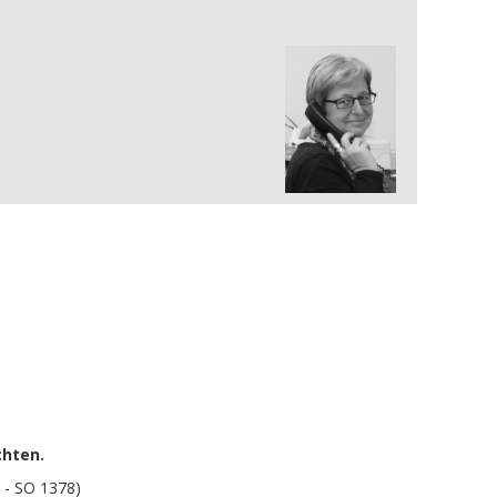
chten.
 - SO 1378)