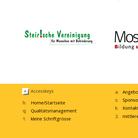
Accesskeys
a:
Angebo
s:
Sponso
h:
Home
/Startseite
k:
Kontak
q:
Qualitätsmanagement
2:
mittler
1:
kleine Schriftgrösse