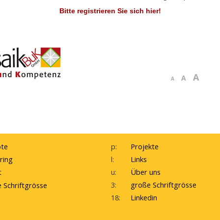
Bitte registrieren Sie sich hier!
A
A
A
te
p:
Projekte
ring
l:
Links
t
u:
Über uns
3:
große Schriftgrösse
e Schriftgrösse
18:
Linkedin