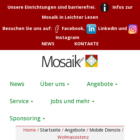
Unsere Einrichtungen sind barrierefrei.
Infos zur
Mosaik in Leichter Lesen
Besuchen Sie uns auf:
Facebook,
LinkedIn und
Instagram
NEWS
KONTAKTE
News
Über uns
Angebote
Service
Jobs und mehr
Sponsoring
Home /
Startseite
/
Angebote
/
Mobile Dienste
/
Wohnassistenz