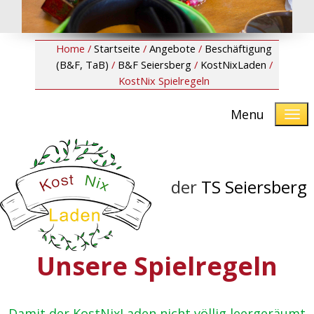
Home /
Startseite
/
Angebote
/
Beschäftigung
(B&F, TaB)
/
B&F Seiersberg
/
KostNixLaden
/
KostNix Spielregeln
Menu
der
TS Seiersberg
Unsere Spielregeln
Damit der KostNixLaden nicht völlig leergeräumt